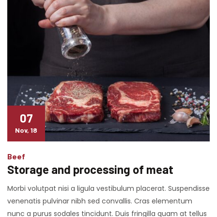
07
Nov, 18
Beef
Storage and processing of meat
Morbi volutpat nisi a ligula vestibulum placerat. Suspendisse
venenatis pulvinar nibh sed convallis. Cras elementum
nunc a purus sodales tincidunt. Duis fringilla quam at tellus