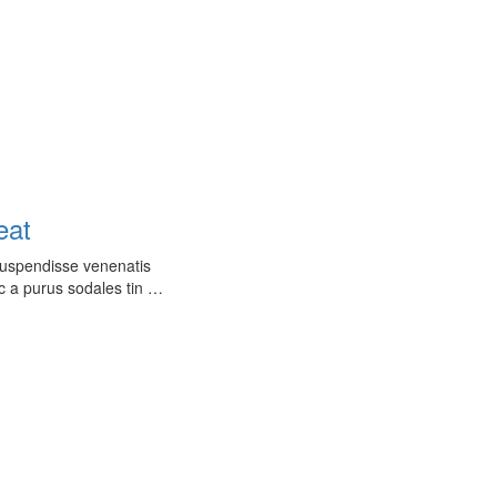
eat
 Suspendisse venenatis
c a purus sodales tin …