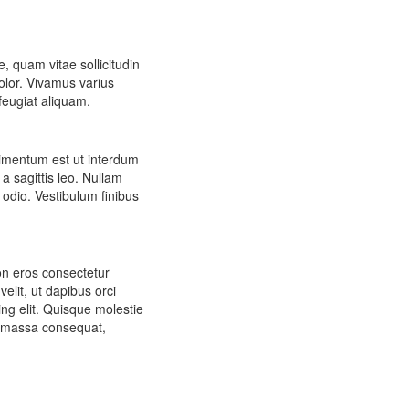
, quam vitae sollicitudin
dolor. Vivamus varius
feugiat aliquam.
dimentum est ut interdum
a sagittis leo. Nullam
 odio. Vestibulum finibus
on eros consectetur
lit, ut dapibus orci
ng elit. Quisque molestie
 at massa consequat,