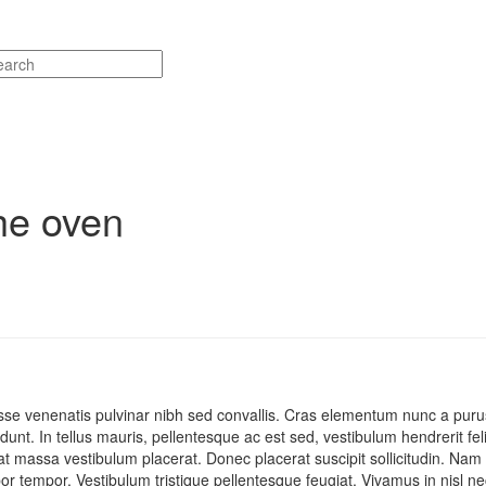
the oven
isse venenatis pulvinar nibh sed convallis. Cras elementum nunc a puru
cidunt. In tellus mauris, pellentesque ac est sed, vestibulum hendrerit fe
 massa vestibulum placerat. Donec placerat suscipit sollicitudin. Nam 
por tempor. Vestibulum tristique pellentesque feugiat. Vivamus in nisl