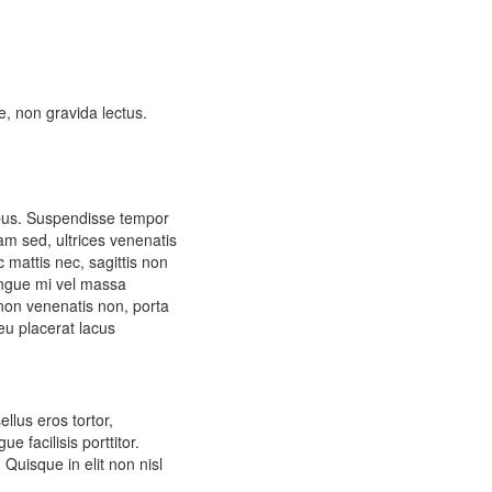
e, non gravida lectus.
ibus. Suspendisse tempor
iam sed, ultrices venenatis
 mattis nec, sagittis non
congue mi vel massa
 non venenatis non, porta
eu placerat lacus
llus eros tortor,
 facilisis porttitor.
Quisque in elit non nisl