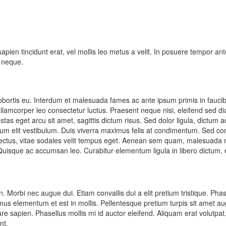
apien tincidunt erat, vel mollis leo metus a velit. In posuere tempor ant
m neque.
 lobortis eu. Interdum et malesuada fames ac ante ipsum primis in fauc
c ullamcorper leo consectetur luctus. Praesent neque nisi, eleifend sed d
s eget arcu sit amet, sagittis dictum risus. Sed dolor ligula, dictum ac
 rutrum elit vestibulum. Duis viverra maximus felis at condimentum. Sed 
est lectus, vitae sodales velit tempus eget. Aenean sem quam, malesuada
uisque ac accumsan leo. Curabitur elementum ligula in libero dictum, 
. Morbi nec augue dui. Etiam convallis dui a elit pretium tristique. Phase
s elementum et est in mollis. Pellentesque pretium turpis sit amet augue
e sapien. Phasellus mollis mi id auctor eleifend. Aliquam erat volutpat. 
nt.