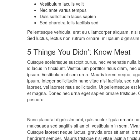
Vestibulum iaculis velit
Nec ante varius tempus
Duis sollicitudin lacus sapien
Sed pharetra felis facilisis sed
Pellentesque vehicula, erat eu ullamcorper aliquam, nisi s
Sed luctus, lectus non rutrum ornare, mi ipsum dignissi
5 Things You Didn’t Know Meat
Quisque scelerisque suscipit purus, nec venenatis nulla
id lacus in tincidunt. Vestibulum porttitor risus diam, ne
ipsum. Vestibulum ut sem urna. Mauris lorem neque, egesta
ipsum. Integer sollicitudin nunc vitae nisi facilisis, sed
laoreet, vel laoreet risus sollicitudin. Ut pellentesque 
et magna. Donec nec urna eget sapien ornare tristique. Q
posuere.
Nunc placerat dignissim orci, quis auctor ligula ornare non
malesuada sed sagittis sit amet, vestibulum in sem. Vivamu
Quisque laoreet neque luctus, gravida eros sit amet, ornar
hendrerit semper. Mauris tristique nisi vitae lacinia tincidu