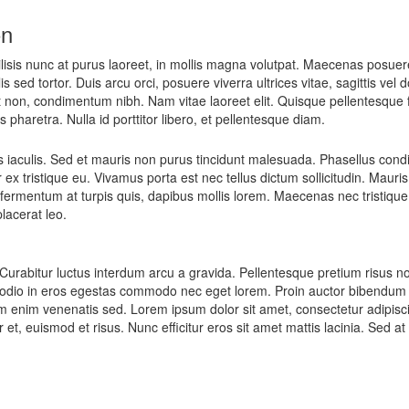
on
isis nunc at purus laoreet, in mollis magna volutpat. Maecenas posuere
s sed tortor. Duis arcu orci, posuere viverra ultrices vitae, sagittis vel 
 non, condimentum nibh. Nam vitae laoreet elit. Quisque pellentesque 
 pharetra. Nulla id porttitor libero, et pellentesque diam.
 iaculis. Sed et mauris non purus tincidunt malesuada. Phasellus con
x tristique eu. Vivamus porta est nec tellus dictum sollicitudin. Mauris 
fermentum at turpis quis, dapibus mollis lorem. Maecenas nec tristique
placerat leo.
 Curabitur luctus interdum arcu a gravida. Pellentesque pretium risus n
 odio in eros egestas commodo nec eget lorem. Proin auctor bibendum ve
m enim venenatis sed. Lorem ipsum dolor sit amet, consectetur adipisci
itor et, euismod et risus. Nunc efficitur eros sit amet mattis lacinia. Sed