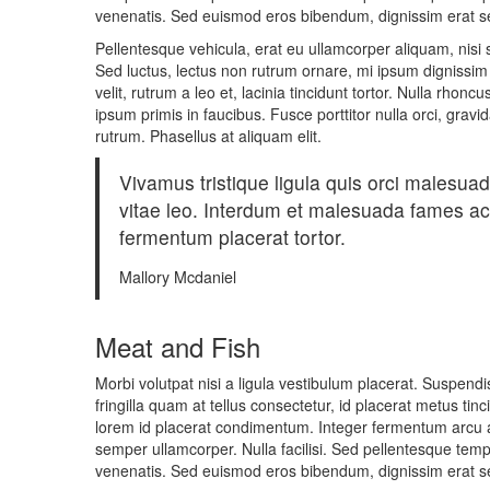
venenatis. Sed euismod eros bibendum, dignissim erat sed
Pellentesque vehicula, erat eu ullamcorper aliquam, nisi s
Sed luctus, lectus non rutrum ornare, mi ipsum dignissim
velit, rutrum a leo et, lacinia tincidunt tortor. Nulla rhon
ipsum primis in faucibus. Fusce porttitor nulla orci, gravi
rutrum. Phasellus at aliquam elit.
Vivamus tristique ligula quis orci malesua
vitae leo. Interdum et malesuada fames ac 
fermentum placerat tortor.
Mallory Mcdaniel
Meat and Fish
Morbi volutpat nisi a ligula vestibulum placerat. Suspend
fringilla quam at tellus consectetur, id placerat metus tin
lorem id placerat condimentum. Integer fermentum arcu at
semper ullamcorper. Nulla facilisi. Sed pellentesque tem
venenatis. Sed euismod eros bibendum, dignissim erat sed