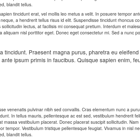
, blandit tellus.
apien tincidunt erat, vel mollis leo metus a velit. In posuere tempor ant
 neque, a hendrerit tellus risus id elit. Suspendisse tincidunt rhoncu
cus sollicitudin lectus, at facilisis mi consequat pretium. Interdum et ma
da aliquam nisl porttitor eget. Donec eget consectetur mi. Sed a nunc por
da tincidunt. Praesent magna purus, pharetra eu eleifen
ante ipsum primis in faucibus. Quisque sapien enim, feug
isse venenatis pulvinar nibh sed convallis. Cras elementum nunc a puru
cidunt. In tellus mauris, pellentesque ac est sed, vestibulum hendrerit fe
 massa vestibulum placerat. Donec placerat suscipit sollicitudin. Nam 
por tempor. Vestibulum tristique pellentesque feugiat. Vivamus in nisl
, blandit tellus.