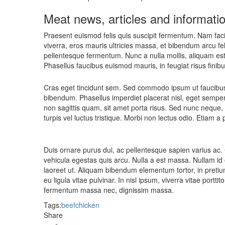
Meat news, articles and informati
Praesent euismod felis quis suscipit fermentum. Nam facil
viverra, eros mauris ultricies massa, et bibendum arcu feli
pellentesque fermentum. Nunc a nulla mollis, aliquam est
Phasellus faucibus euismod mauris, in feugiat risus finibus
Cras eget tincidunt sem. Sed commodo ipsum ut faucibus
bibendum. Phasellus imperdiet placerat nisl, eget semper e
non sagittis quam, sit amet porta risus. Sed nunc neque, 
turpis vel luctus tristique. Morbi non lectus odio. Etiam a 
Duis ornare purus dui, ac pellentesque sapien varius ac.
vehicula egestas quis arcu. Nulla a est massa. Nullam id
laoreet ut. Aliquam bibendum elementum tortor, in pretiu
eu ligula vitae pulvinar. In nisl ipsum, viverra vitae portt
fermentum massa nec, dignissim massa.
Tags:
beef
chicken
Share