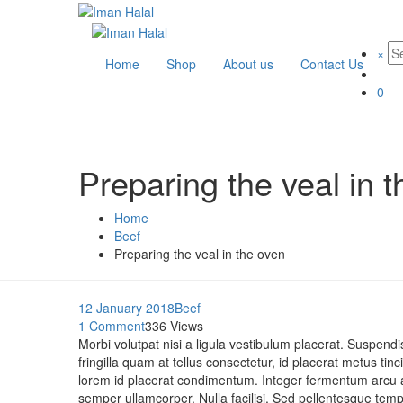
×
Home
Shop
About us
Contact Us
0
Preparing the veal in 
Home
Beef
Preparing the veal in the oven
12 January 2018
Beef
1 Comment
336 Views
Morbi volutpat nisi a ligula vestibulum placerat. Suspend
fringilla quam at tellus consectetur, id placerat metus tin
lorem id placerat condimentum. Integer fermentum arcu at
semper ullamcorper. Nulla facilisi. Sed pellentesque tem