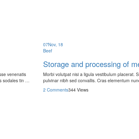
07
Nov, 18
Beef
Storage and processing of m
isse venenatis
Morbi volutpat nisi a ligula vestibulum placerat.
s sodales tin …
pulvinar nibh sed convallis. Cras elementum nun
2 Comments
344 Views