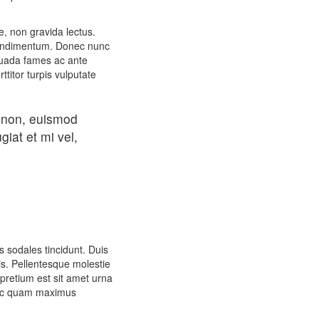
e, non gravida lectus.
s condimentum. Donec nunc
lesuada fames ac ante
ttitor turpis vulputate
d non, euismod
iat et mi vel,
s sodales tincidunt. Duis
lis. Pellentesque molestie
pretium est sit amet urna
 nec quam maximus