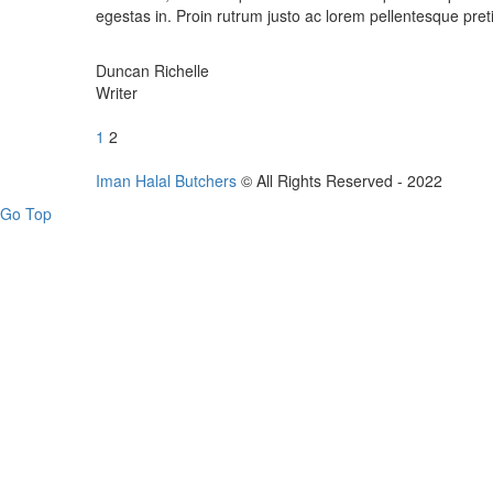
egestas in. Proin rutrum justo ac lorem pellentesque pret
Duncan Richelle
Writer
Posts
navigation
1
2
Iman Halal Butchers
© All Rights Reserved - 2022
Go Top